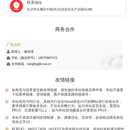
联系地址
长沙市岳麓区中国(长沙)信息安全产业园A12栋
商务合作
广告合作
联系人：唐经理
手机（微信同号)：18975887472
合作邮箱：tangling@csai.cn
友情链接
如有意与优草派交换友情链接，请先做好本站链接后再申请，本站不接受
1
下拉菜单链接、滚动链接、图片链接及跳转链接等；
本站优先与同行业、及相关行业且Alexa排名≤5万的网站进行友链合作，
2
要求搜索引擎收录良好、不存在作弊行为。如与本站首页友链，需贵站
PR≥5、百度权重7以上； 如与本站其他频道合作需贵站 PR≥5；
本站不添加关键词友情链接，如：搜索优化、交友等，必须有品牌名称且
3
添加文字≤5；
联系QQ：940517409（此QQ只负责友链合作洽谈，添加好友时请注明您
4