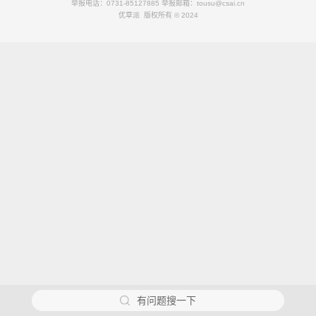
举报电话：0731-85127885 举报邮箱：tousu@csai.cn
优草派 版权所有 © 2024
有问题搜一下