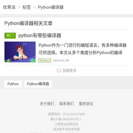
优草派
>
标签
>
Python编译器
Python编译器相关文章
python有哪些编译器
热门
Python作为一门流行的编程语言，有多种编译器
可供选择。本文从多个角度分析Python的编译
器，并列出各自的优缺点。
Python
2024-01-30
加载更多
Python
Python编译器
｜
｜
关于我们
联系我们
服务协议
客服热线：0731-85127885
湘ICP备19005950号-1
工商营业执照信息
违法和不良信息举报