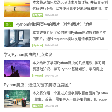
本文将从如何发送post请求开始详解, 并结合示例
代码进行分析, 以方便读者更好地理解和使用。文
章介绍了什么是POST请求, 使用POST请求的一
Python
2024-02-02
些注意事项, 并提供了一个使用requests发送POS
Python爬取网页中的图片（搜狗图片）详解
热门
T请求的示例代码。
本文详细介绍了如何使用Python爬取搜狗图片中
的图片。通过requests模块发送请求获取HTML
代码，并使用beautifulsoup模块解析HTML代
Python
2024-02-02
码，从而获取到所有图片资源的地址。然后，使
学习Python爬虫的几点建议
用requests模块下载这些图片。
本文给出了学习Python爬虫的几点建议: 学习网
页基础知识、学习Python基础知识、学习爬虫
库、学习正则表达式以及实践，帮助初学者更好
Python
2024-01-24
地掌握爬虫技能。
Python爬虫：通过关键字爬取百度图片
本文将介绍一个通过关键字爬取百度图片的Pytho
n爬虫。首先，需要导入一些必要的库，如reque
sts、re、os等。进入正题，首先需要模拟浏览器
Python
2024-01-24
行为，构造请求头信息。获取响应之后，需要使