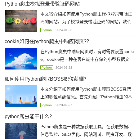
Python爬虫模拟登录带验证码网站
用re库匹配出图片链接，并将链接保存至列表
本文将介绍如何使用Python爬虫模拟登录带验证
中。最后，遍历图片链接列表，使用requests库
码的网站。为了模拟登录带验证码的网站，我们
发送请求，获取图片二进制数据。保存图片的方
需要先获取验证码，然后再将验证码发送到服务
式需要使用二进制写入文件。
Python
2024-01-23
器进行验证
cookie如何在python爬虫中响应网页?？
在Python爬虫中响应网页时，有时需要设置cooki
e。cookie是一种在客户端中存储的小型数据文
件。在Python中使用cookie很简单。可以使用req
Python
2024-01-22
uests模块发送HTTP请求。可以使用cookies参数
如何使用Python爬取BOSS职位薪酬？
将cookie传递给请求。有一些网站将cookie设置
本文介绍了如何使用Python爬虫爬取BOSS直聘
为会话cookie。在这种情况下，我们可以使用会
上的职位薪酬信息。首先介绍了Python爬虫的基
话对象而不是requests对象。有时候需要动态设
本流程和优势，然后分析了爬取BOSS直聘职位
置cookie。这可能发生在网站要求用户提供用户
Python
2023-09-27
薪酬的具体流程。最后给出了一个简单的Python
名和密码来访问的情况下。在这种情况下，我们
python爬虫能干什么？
爬虫程序，并提醒了爬虫程序需要注意的事项。
可以使用requests.Session()和requests.cookies.
Python爬虫是一种数据获取工具，在获取数据、
RequestsCookieJar()类动态添加cookie。
信息监控、SEO优化、网站测试、爬虫开发、数