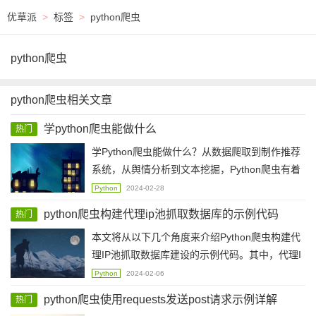
优草派
>
标签
>
python爬虫
python爬虫
python爬虫相关文章
学python爬虫能做什么
热门
学Python爬虫能做什么？从数据爬取到制作推荐
系统，从舆情分析到文本挖掘，Python爬虫有着
广泛的应用场景，让我们的工作、生活更便捷、
Python
2024-02-28
高效。
python爬虫构建代理ip池抓取数据库的示例代码
热门
本文将从以下几个角度来介绍Python爬虫构建代
理IP池抓取数据库建设的示例代码。其中，代理I
P池的作用、代理IP池的构建方法、抓取数据库的
Python
2024-02-06
示例代码均被详细介绍。
python爬虫使用requests发送post请求示例详解
热门