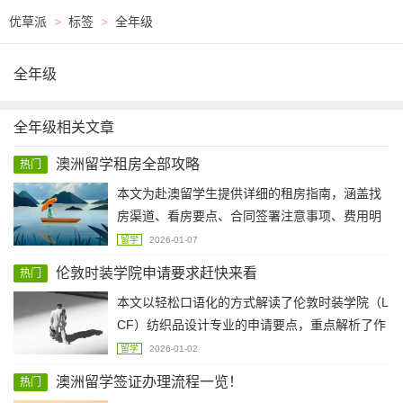
优草派
>
标签
>
全年级
全年级
全年级相关文章
澳洲留学租房全部攻略
热门
本文为赴澳留学生提供详细的租房指南，涵盖找
房渠道、看房要点、合同签署注意事项、费用明
细及生活配套办理等内容。强调通过学校资源与
留学
2026-01-07
正规平台寻找房源
伦敦时装学院申请要求赶快来看
热门
本文以轻松口语化的方式解读了伦敦时装学院（L
CF）纺织品设计专业的申请要点，重点解析了作
品集准备的核心策略。强调学生应通过创作全过
留学
2026-01-02
程展示灵感来源、调研方法、实验过程与设计理
澳洲留学签证办理流程一览！
热门
念，突出个性化表达与当代意识。同时介绍了课