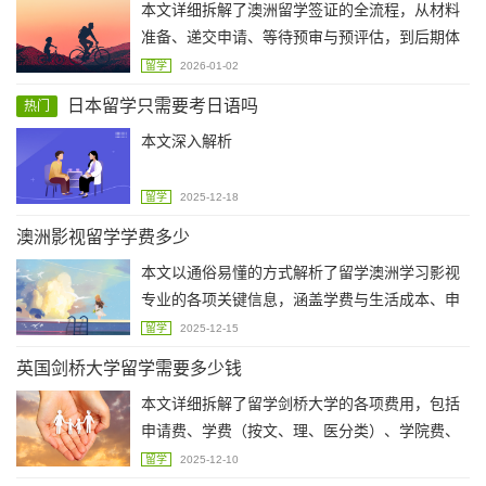
本文详细拆解了澳洲留学签证的全流程，从材料
程优势资源，如传统工艺与数字技术结合的教学
准备、递交申请、等待预审与预评估，到后期体
环境，并提供实用提交建议，帮助申请者打造真
检、缴费、换取COE及最终贴签，提供实用建议
实、有深度的作品集。
留学
2026-01-02
与避坑指南，帮助留学生高效、稳妥地完成签证
日本留学只需要考日语吗
热门
申请，顺利赴澳求学。
本文深入解析
留学
2025-12-18
澳洲影视留学学费多少
本文以通俗易懂的方式解析了留学澳洲学习影视
专业的各项关键信息，涵盖学费与生活成本、申
请条件、作品集准备
留学
2025-12-15
英国剑桥大学留学需要多少钱
本文详细拆解了留学剑桥大学的各项费用，包括
申请费、学费（按文、理、医分类）、学院费、
生活费与住宿费，并给出了省钱技巧和实用建
留学
2025-12-10
议，帮助 prospective students 更清晰地规划留