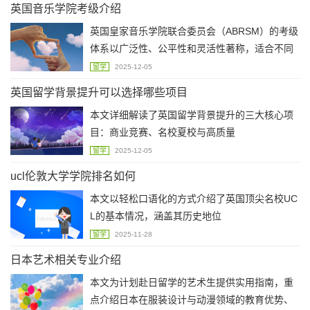
英国音乐学院考级介绍
学预算，避免经济盲区。
英国皇家音乐学院联合委员会（ABRSM）的考级
体系以广泛性、公平性和灵活性著称，适合不同
年龄、国籍及残障人士参与。考试涵盖
留学
2025-12-05
英国留学背景提升可以选择哪些项目
本文详细解读了英国留学背景提升的三大核心项
目：商业竞赛、名校夏校与高质量
留学
2025-12-05
ucl伦敦大学学院排名如何
本文以轻松口语化的方式介绍了英国顶尖名校UC
L的基本情况，涵盖其历史地位
留学
2025-11-28
日本艺术相关专业介绍
本文为计划赴日留学的艺术生提供实用指南，重
点介绍日本在服装设计与动漫领域的教育优势、